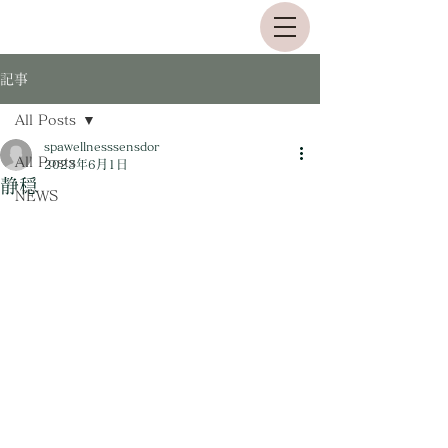
記事
All Posts
spawellnesssensdor
All Posts
2023年6月1日
静穏
NEWS