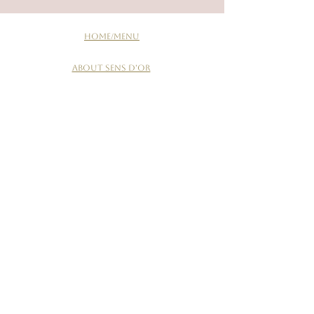
HOME/MENU
About Sens d'or
RESERVE
ご来店からの流れ
MAP
PRIVACY POLICY
Sens d'Or LINE
E-mail：information@spawellness-sensdor.com